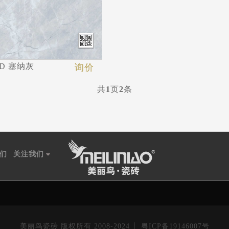
1D 塞纳灰
询价
共
1
页
2
条
们
关注我们
美丽鸟瓷砖 版权所有 2008-2024
粤ICP备19146007号