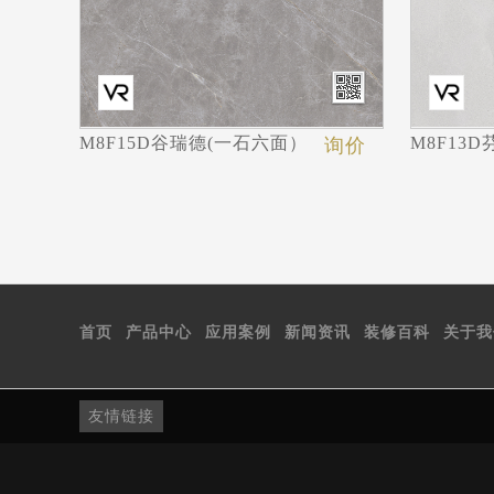
M8F15D谷瑞德(一石六面）
M8F13
询价
首页
产品中心
应用案例
新闻资讯
装修百科
关于我
友情链接