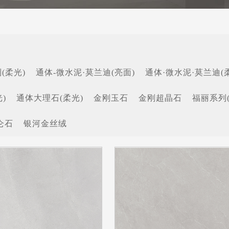
(柔光)
通体-微水泥·莫兰迪(亮面)
通体·微水泥·莫兰迪(
)
通体大理石(柔光)
金刚玉石
金刚超晶石
福丽系列
仑石
银河金丝绒