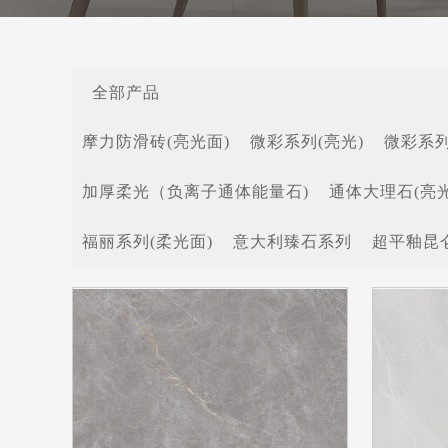
全部产品
摩力防滑砖(亮光面)
微彩系列(亮光)
微彩系列
加厚柔光（负离子通体能量石)
通体大理石(亮光
福丽系列(柔光面)
意大利臻石系列
超平釉昆