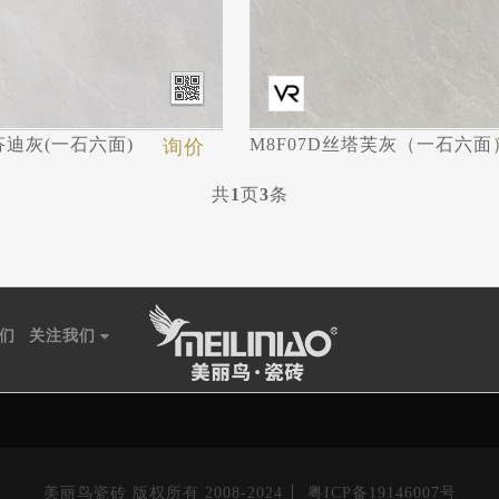
D芬迪灰(一石六面)
M8F07D丝塔芙灰（一石六面
询价
共
1
页
3
条
们
关注我们
美丽鸟瓷砖 版权所有 2008-2024
粤ICP备19146007号